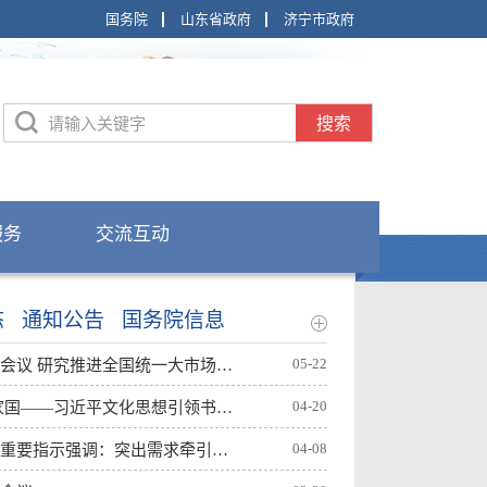
国务院
山东省政府
济宁市政府
搜索
服务
交流互动
态
通知公告
国务院信息
05-22
李强主持召开国务院常务会议 研究推进全国统一大市场建...
04-20
书承千年文脉 香溢万里家国——习近平文化思想引领书香...
04-08
习近平就服务业发展作出重要指示强调：突出需求牵引改革...