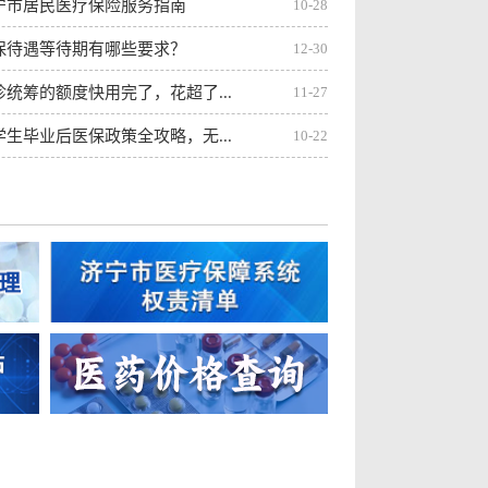
宁市居民医疗保险服务指南
10-28
保待遇等待期有哪些要求？
12-30
统筹的额度快用完了，花超了...
11-27
生毕业后医保政策全攻略，无...
10-22
儿医保参保指南，守护宝贝健...
10-17
是三重医疗保障？每一层保障...
09-30