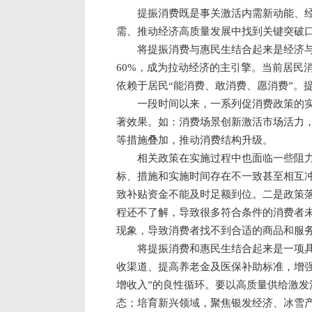
提振消费既是事关激活内需新动能、
需、推动经济高质量发展中找到关键突破
将提振消费与惠民生结合起来是经济
60%，成为拉动经济的主引擎。当前居民
依赖于居民“能消费、敢消费、愿消费”。
一段时间以来，一系列促消费政策的
著效果。如：消费场景创新激活市场活力
等措施叠加，推动消费结构升级。
相关政策在实施过程中也面临一些阻
标、措施和实施时间存在不一致甚至相互
致补贴资金不能及时足额到位。二是政策
程还不了解，导致很多符合条件的消费者
现象，导致消费者找不到合适的商品和服
将提振消费和惠民生结合起来是一项
收渠道、提高养老金及医保补助标准，增
增收入”的良性循环。要以高质量供给激发
态；培育新兴领域，聚焦银发经济、冰雪