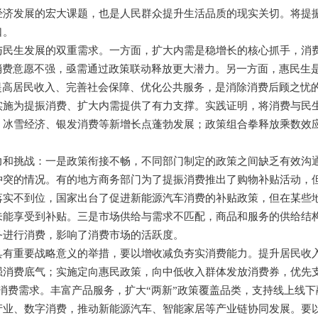
经济发展的宏大课题，也是人民群众提升生活品质的现实关切。将提
口。
与民生发展的双重需求。一方面，扩大内需是稳增长的核心抓手，消
消费意愿不强，亟需通过政策联动释放更大潜力。另一方面，惠民生
提高居民收入、完善社会保障、优化公共服务，是消除消费后顾之忧
实施为提振消费、扩大内需提供了有力支撑。实践证明，将消费与民
，冰雪经济、银发消费等新增长点蓬勃发展；政策组合拳释放乘数效
力和挑战：一是政策衔接不畅，不同部门制定的政策之间缺乏有效沟
冲突的情况。有的地方商务部门为了提振消费推出了购物补贴活动，
落实不到位，国家出台了促进新能源汽车消费的补贴政策，但在某些
未能享受到补贴。三是市场供给与需求不匹配，商品和服务的供给结
务进行消费，影响了消费市场的活跃度。
具有重要战略意义的举措，要以增收减负夯实消费能力。提升居民收
强消费底气；实施定向惠民政策，向中低收入群体发放消费券，优先
消费需求。丰富产品服务，扩大“两新”政策覆盖品类，支持线上线
产业、数字消费，推动新能源汽车、智能家居等产业链协同发展。要