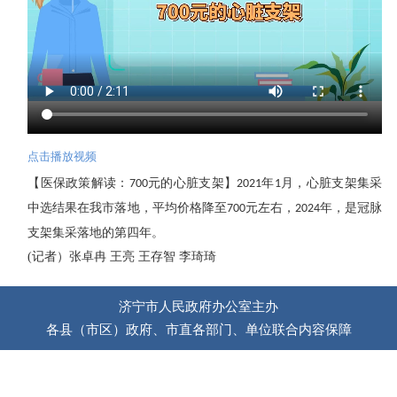
点击播放视频
【
医保政策解读：
元的心脏支架
】
年
月，心脏支架集采
700
2021
1
中选结果在我市落地，平均价格降至
元左右
，
年，是冠脉
700
2024
支架集采落地的第四年
。
(
记者）张卓
冉
王亮
王存智
李琦琦
济宁市人民政府办公室主办
各县（市区）政府、市直各部门、单位联合内容保障